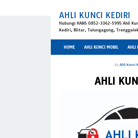
Skip
to
AHLI KUNCI KEDIRI
content
Hubungi HANS 0852-3362-5995 Ahli Kunc
Kediri, Blitar, Tulungagung, Trenggale
HOME
AHLI KUNCI MOBIL
AHLI
By
Ahli Kunci K
AHLI KU