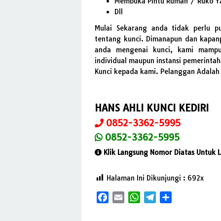
Membuka Pintu Rumah / Ruko Y
Dll
Mulai Sekarang anda tidak perlu p
tentang kunci. Dimanapun dan kapan
anda mengenai kunci, kami mampu
individual maupun instansi pemerinta
Kunci kepada kami. Pelanggan Adalah 
HANS AHLI KUNCI KEDIRI
0852-3362-5995
0852-3362-5995
Klik Langsung Nomor Diatas Untuk L
Halaman Ini Dikunjungi :
692
Facebook
Email
WhatsApp
Telegram
Share