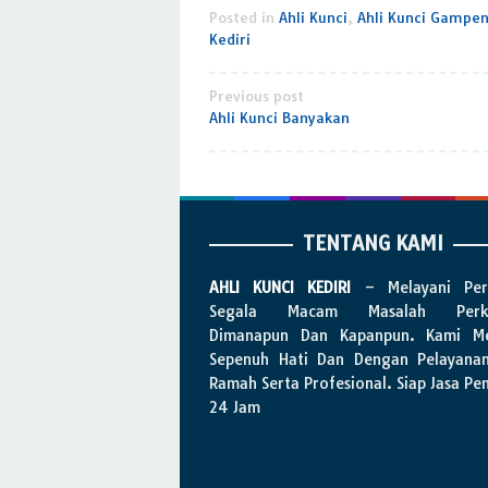
Posted in
Ahli Kunci
,
Ahli Kunci Gampen
Kediri
Post
Previous post
Ahli Kunci Banyakan
navigation
TENTANG KAMI
AHLI KUNCI KEDIRI
– Melayani Per
Segala Macam Masalah Perku
Dimanapun Dan Kapanpun. Kami Me
Sepenuh Hati Dan Dengan Pelayana
Ramah Serta Profesional. Siap Jasa Pe
24 Jam