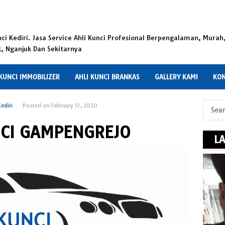
i Kediri. Jasa Service Ahli Kunci Profesional Berpengalaman, Murah
k, Nganjuk Dan Sekitarnya
 KUNCI IMMOBILIZER
AHLI KUNCI BRANKAS
GALLERY KAMI
KON
Search
ediri
Posted on
February 12, 2020
for:
NCI GAMPENGREJO
L